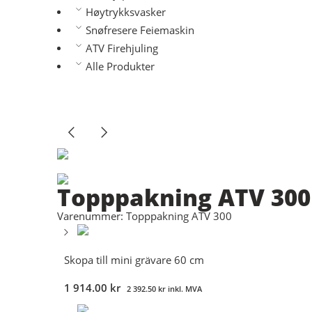
Høytrykksvasker
Snøfresere Feiemaskin
ATV Firehjuling
Alle Produkter
Topppakning ATV 300
Varenummer: Topppakning ATV 300
Skopa till mini grävare 60 cm
1 914.00
kr
2 392.50
kr
inkl. MVA