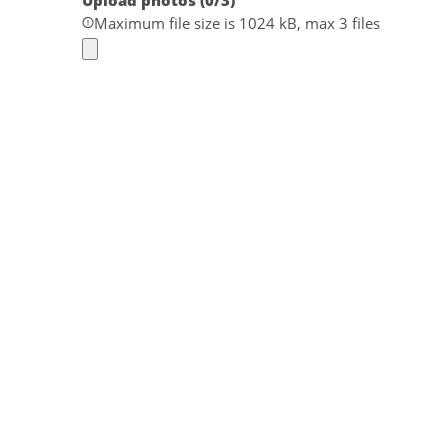
Upload photos (
0
/3)
Maximum file size is 1024 kB, max 3 files