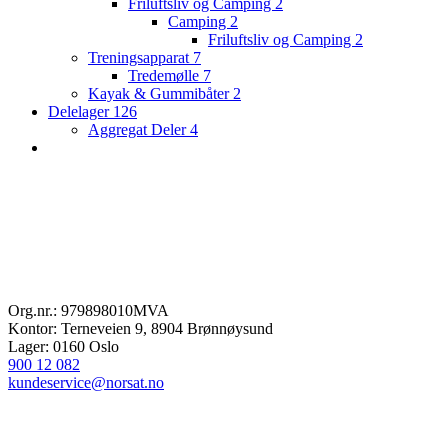
Friluftsliv og Camping
2
Camping
2
Friluftsliv og Camping
2
Treningsapparat
7
Tredemølle
7
Kayak & Gummibåter
2
Delelager
126
Aggregat Deler
4
Org.nr.: 979898010MVA
Kontor: Terneveien 9, 8904 Brønnøysund
Lager: 0160 Oslo
900 12 082
kundeservice@norsat.no