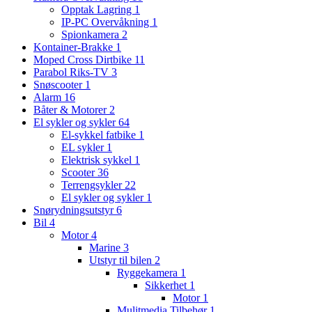
Opptak Lagring
1
IP-PC Overvåkning
1
Spionkamera
2
Kontainer-Brakke
1
Moped Cross Dirtbike
11
Parabol Riks-TV
3
Snøscooter
1
Alarm
16
Båter & Motorer
2
El sykler og sykler
64
El-sykkel fatbike
1
EL sykler
1
Elektrisk sykkel
1
Scooter
36
Terrengsykler
22
El sykler og sykler
1
Snørydningsutstyr
6
Bil
4
Motor
4
Marine
3
Utstyr til bilen
2
Ryggekamera
1
Sikkerhet
1
Motor
1
Mulitmedia Tilbehør
1