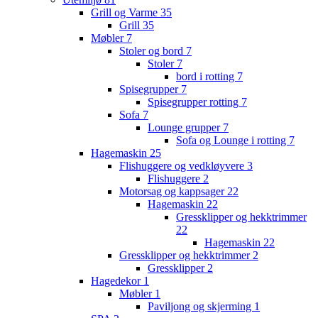
Grill og Varme
35
Grill
35
Møbler
7
Stoler og bord
7
Stoler
7
bord i rotting
7
Spisegrupper
7
Spisegrupper rotting
7
Sofa
7
Lounge grupper
7
Sofa og Lounge i rotting
7
Hagemaskin
25
Flishuggere og vedkløyvere
3
Flishuggere
2
Motorsag og kappsager
22
Hagemaskin
22
Gressklipper og hekktrimmer
22
Hagemaskin
22
Gressklipper og hekktrimmer
2
Gressklipper
2
Hagedekor
1
Møbler
1
Paviljong og skjerming
1