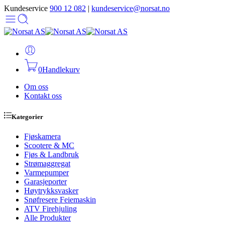
Kundeservice
900 12 082
|
kundeservice@norsat.no
0
Handlekurv
Om oss
Kontakt oss
Kategorier
Fjøskamera
Scootere & MC
Fjøs & Landbruk
Strømaggregat
Varmepumper
Garasjeporter
Høytrykksvasker
Snøfresere Feiemaskin
ATV Firehjuling
Alle Produkter