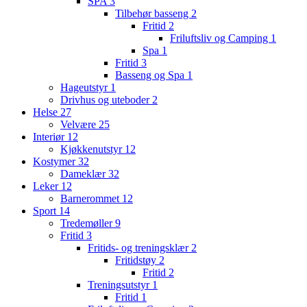
SPA
3
Tilbehør basseng
2
Fritid
2
Friluftsliv og Camping
1
Spa
1
Fritid
3
Basseng og Spa
1
Hageutstyr
1
Drivhus og uteboder
2
Helse
27
Velvære
25
Interiør
12
Kjøkkenutstyr
12
Kostymer
32
Dameklær
32
Leker
12
Barnerommet
12
Sport
14
Tredemøller
9
Fritid
3
Fritids- og treningsklær
2
Fritidstøy
2
Fritid
2
Treningsutstyr
1
Fritid
1