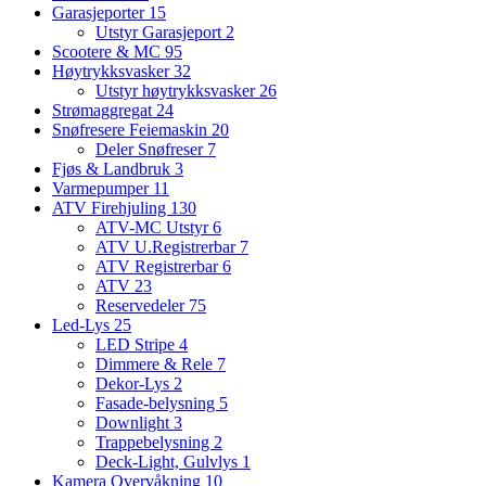
Garasjeporter
15
Utstyr Garasjeport
2
Scootere & MC
95
Høytrykksvasker
32
Utstyr høytrykksvasker
26
Strømaggregat
24
Snøfresere Feiemaskin
20
Deler Snøfreser
7
Fjøs & Landbruk
3
Varmepumper
11
ATV Firehjuling
130
ATV-MC Utstyr
6
ATV U.Registrerbar
7
ATV Registrerbar
6
ATV
23
Reservedeler
75
Led-Lys
25
LED Stripe
4
Dimmere & Rele
7
Dekor-Lys
2
Fasade-belysning
5
Downlight
3
Trappebelysning
2
Deck-Light, Gulvlys
1
Kamera Overvåkning
10