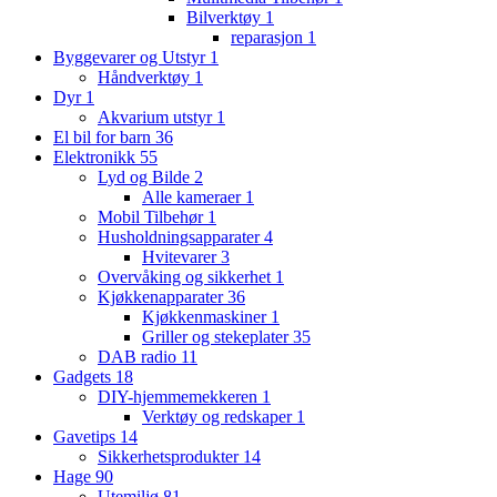
Bilverktøy
1
reparasjon
1
Byggevarer og Utstyr
1
Håndverktøy
1
Dyr
1
Akvarium utstyr
1
El bil for barn
36
Elektronikk
55
Lyd og Bilde
2
Alle kameraer
1
Mobil Tilbehør
1
Husholdningsapparater
4
Hvitevarer
3
Overvåking og sikkerhet
1
Kjøkkenapparater
36
Kjøkkenmaskiner
1
Griller og stekeplater
35
DAB radio
11
Gadgets
18
DIY-hjemmemekkeren
1
Verktøy og redskaper
1
Gavetips
14
Sikkerhetsprodukter
14
Hage
90
Utemiljø
81