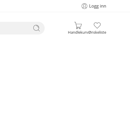
Logg inn
Handlekurv
Ønskeliste
our selection.