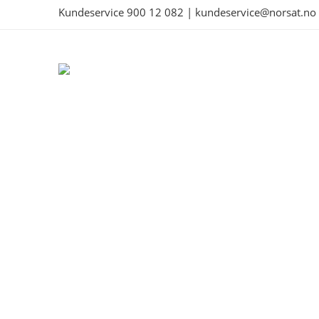
Kundeservice
900 12 082
|
kundeservice@norsat.no
Produkter
Fjøskamera
20