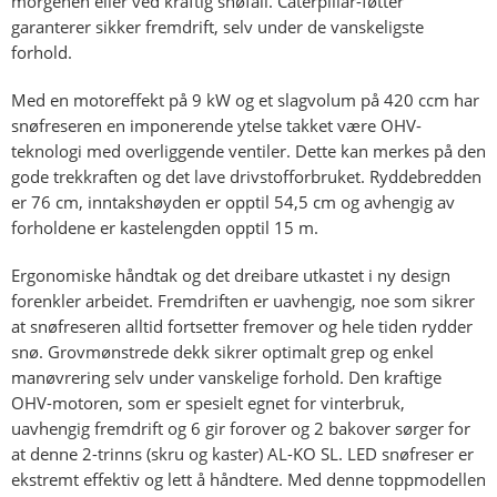
morgenen eller ved kraftig snøfall. Caterpillar-føtter
garanterer sikker fremdrift, selv under de vanskeligste
forhold.
Med en motoreffekt på 9 kW og et slagvolum på 420 ccm har
snøfreseren en imponerende ytelse takket være OHV-
teknologi med overliggende ventiler. Dette kan merkes på den
gode trekkraften og det lave drivstofforbruket. Ryddebredden
er 76 cm, inntakshøyden er opptil 54,5 cm og avhengig av
forholdene er kastelengden opptil 15 m.
Ergonomiske håndtak og det dreibare utkastet i ny design
forenkler arbeidet. Fremdriften er uavhengig, noe som sikrer
at snøfreseren alltid fortsetter fremover og hele tiden rydder
snø. Grovmønstrede dekk sikrer optimalt grep og enkel
manøvrering selv under vanskelige forhold. Den kraftige
OHV-motoren, som er spesielt egnet for vinterbruk,
uavhengig fremdrift og 6 gir forover og 2 bakover sørger for
at denne 2-trinns (skru og kaster) AL-KO SL. LED snøfreser er
ekstremt effektiv og lett å håndtere. Med denne toppmodellen