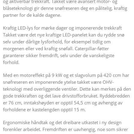
og aktiverbar trekkraft. Takket være avansert motor- og
blåseteknologi gir denne snøfreseren deg en pålitelig, kraftig
partner for de kalde dagene.
Kraftig LED-lys for mørke dager og imponerende trekkraft
Takket være det nye kraftige LED-panelet kan du rydde snø
selv under dårlige lysforhold, for eksempel tidlig om
morgenen eller ved kraftig snøfall. Caterpillar-føtter
garanterer sikker fremdrift, selv under de vanskeligste
forhold.
Med en motoreffekt på 9 kW og et slagvolum på 420 ccm har
snøfreseren en imponerende ytelse takket være OHV-
teknologi med overliggende ventiler. Dette kan merkes på den
gode trekkraften og det lave drivstofforbruket. Ryddebredden
er 76 cm, inntakshøyden er opptil 54,5 cm og avhengig av
forholdene er kastelengden opptil 15 m.
Ergonomiske håndtak og det dreibare utkastet i ny design
forenkler arbeidet. Fremdriften er uavhengig, noe som sikrer