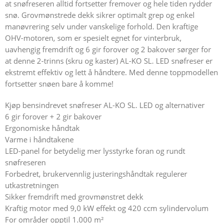
at snøfreseren alltid fortsetter fremover og hele tiden rydder
snø. Grovmønstrede dekk sikrer optimalt grep og enkel
manøvrering selv under vanskelige forhold. Den kraftige
OHV-motoren, som er spesielt egnet for vinterbruk,
uavhengig fremdrift og 6 gir forover og 2 bakover sørger for
at denne 2-trinns (skru og kaster) AL-KO SL. LED snøfreser er
ekstremt effektiv og lett å håndtere. Med denne toppmodellen
fortsetter snøen bare å komme!
Kjøp bensindrevet snøfreser AL-KO SL. LED og alternativer
6 gir forover + 2 gir bakover
Ergonomiske håndtak
Varme i håndtakene
LED-panel for betydelig mer lysstyrke foran og rundt
snøfreseren
Forbedret, brukervennlig justeringshåndtak regulerer
utkastretningen
Sikker fremdrift med grovmønstret dekk
Kraftig motor med 9,0 kW effekt og 420 ccm sylindervolum
For områder opptil 1.000 m²