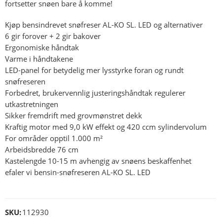
fortsetter snøen bare å komme!
Kjøp bensindrevet snøfreser AL-KO SL. LED og alternativer
6 gir forover + 2 gir bakover
Ergonomiske håndtak
Varme i håndtakene
LED-panel for betydelig mer lysstyrke foran og rundt
snøfreseren
Forbedret, brukervennlig justeringshåndtak regulerer
utkastretningen
Sikker fremdrift med grovmønstret dekk
Kraftig motor med 9,0 kW effekt og 420 ccm sylindervolum
For områder opptil 1.000 m²
Arbeidsbredde 76 cm
Kastelengde 10-15 m avhengig av snøens beskaffenhet
efaler vi bensin-snøfreseren AL-KO SL. LED
SKU:
112930