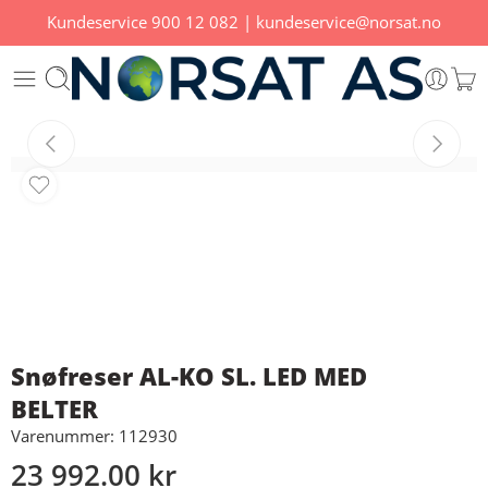
Kundeservice
900 12 082
|
kundeservice@norsat.no
Snøfreser AL-KO SL. LED MED
BELTER
Varenummer: 112930
23 992.00
kr