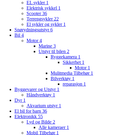
EL sykler
1
Elektrisk sykkel
1
Scooter
36
Terrengsykler
22
El sykler og sykler
1
Snørydningsutstyr
6
Bil
4
Motor
4
Marine
3
Utstyr til bilen
2
Ryggekamera
1
Sikkerhet
1
Motor
1
Mulitmedia Tilbehør
1
Bilverktøy
1
reparasjon
1
Byggevarer og Utstyr
1
Håndverktøy
1
Dyr
1
Akvarium utstyr
1
El bil for barn
36
Elektronikk
55
Lyd og Bilde
2
Alle kameraer
1
Mobil Tilbehør
1