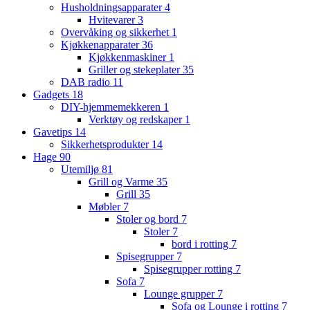
Husholdningsapparater
4
Hvitevarer
3
Overvåking og sikkerhet
1
Kjøkkenapparater
36
Kjøkkenmaskiner
1
Griller og stekeplater
35
DAB radio
11
Gadgets
18
DIY-hjemmemekkeren
1
Verktøy og redskaper
1
Gavetips
14
Sikkerhetsprodukter
14
Hage
90
Utemiljø
81
Grill og Varme
35
Grill
35
Møbler
7
Stoler og bord
7
Stoler
7
bord i rotting
7
Spisegrupper
7
Spisegrupper rotting
7
Sofa
7
Lounge grupper
7
Sofa og Lounge i rotting
7