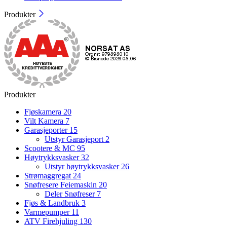
Produkter
Produkter
Fjøskamera
20
Vilt Kamera
7
Garasjeporter
15
Utstyr Garasjeport
2
Scootere & MC
95
Høytrykksvasker
32
Utstyr høytrykksvasker
26
Strømaggregat
24
Snøfresere Feiemaskin
20
Deler Snøfreser
7
Fjøs & Landbruk
3
Varmepumper
11
ATV Firehjuling
130