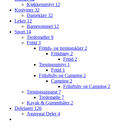
Kjøkkenutstyr
12
Kostymer
32
Dameklær
32
Leker
12
Barnerommet
12
Sport
14
Tredemøller
9
Fritid
3
Fritids- og treningsklær
2
Fritidstøy
2
Fritid
2
Treningsutstyr
1
Fritid
1
Friluftsliv og Camping
2
Camping
2
Friluftsliv og Camping
2
Treningsapparat
7
Tredemølle
7
Kayak & Gummibåter
2
Delelager
126
Aggregat Deler
4