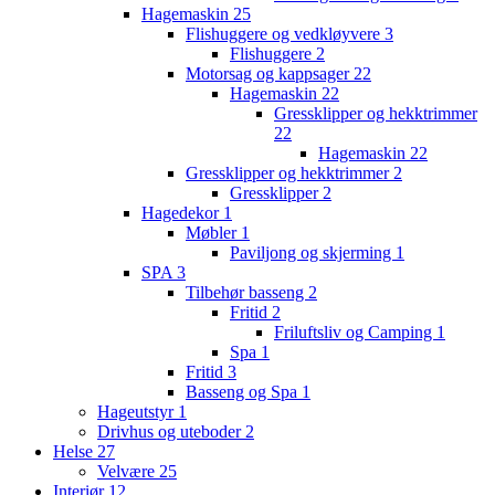
Hagemaskin
25
Flishuggere og vedkløyvere
3
Flishuggere
2
Motorsag og kappsager
22
Hagemaskin
22
Gressklipper og hekktrimmer
22
Hagemaskin
22
Gressklipper og hekktrimmer
2
Gressklipper
2
Hagedekor
1
Møbler
1
Paviljong og skjerming
1
SPA
3
Tilbehør basseng
2
Fritid
2
Friluftsliv og Camping
1
Spa
1
Fritid
3
Basseng og Spa
1
Hageutstyr
1
Drivhus og uteboder
2
Helse
27
Velvære
25
Interiør
12