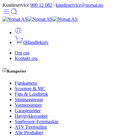
Kundeservice
900 12 082
|
kundeservice@norsat.no
0
Handlekurv
Om oss
Kontakt oss
Kategorier
Fjøskamera
Scootere & MC
Fjøs & Landbruk
Strømaggregat
Varmepumper
Garasjeporter
Høytrykksvasker
Snøfresere Feiemaskin
ATV Firehjuling
Alle Produkter