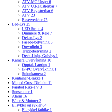
ATV-MC Utstyr
6
ATV U.Registrerbar
7
ATV Registrerbar
6
ATV
23
Reservedeler
75
Led-Lys
25
LED Stripe
4
Dimmere & Rele
7
Dekor-Lys
2
Fasade-belysning
5
Downlight
3
Trappebelysning
2
Deck-Light, Gulvlys
1
Kamera Overvåkning
10
Opptak Lagring
1
IP-PC Overvåkning
1
Spionkamera
2
Kontainer-Brakke
1
Moped Cross Dirtbike
11
Parabol Riks-TV
3
Snøscooter
1
Alarm
16
Båter & Motorer
2
El sykler og sykler
64
El-sykkel fatbike
1