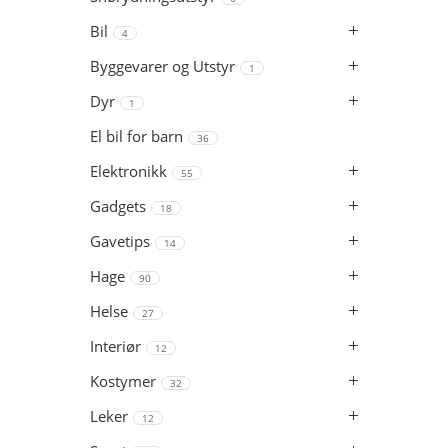
Bil
4
Byggevarer og Utstyr
1
Dyr
1
El bil for barn
36
Elektronikk
55
Gadgets
18
Gavetips
14
Hage
90
Helse
27
Interiør
12
Kostymer
32
Leker
12