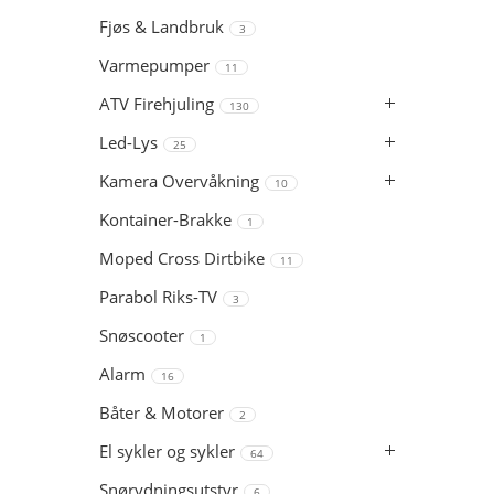
Fjøs & Landbruk
3
Varmepumper
11
ATV Firehjuling
130
Led-Lys
25
Kamera Overvåkning
10
Kontainer-Brakke
1
Moped Cross Dirtbike
11
Parabol Riks-TV
3
Snøscooter
1
Alarm
16
Båter & Motorer
2
El sykler og sykler
64
Snørydningsutstyr
6