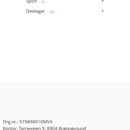
Sport
14
Delelager
126
Org.nr.: 979898010MVA
Kontor: Terneveien 9, 8904 Brønnøysund