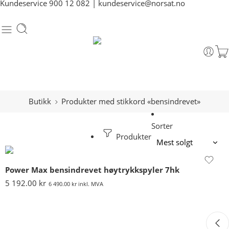
Kundeservice
900 12 082
|
kundeservice@norsat.no
Butikk
Produkter med stikkord «bensindrevet»
Sorter
Produkter
Power Max bensindrevet høytrykkspyler 7hk
5 192.00
kr
6 490.00
kr
inkl. MVA