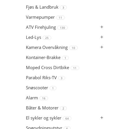
Fjøs & Landbruk
3
Varmepumper
11
ATV Firehjuling
130
Led-Lys
25
Kamera Overvåkning
10
Kontainer-Brakke
1
Moped Cross Dirtbike
11
Parabol Riks-TV
3
Snøscooter
1
Alarm
16
Båter & Motorer
2
El sykler og sykler
64
Snørydningsutstyr
6