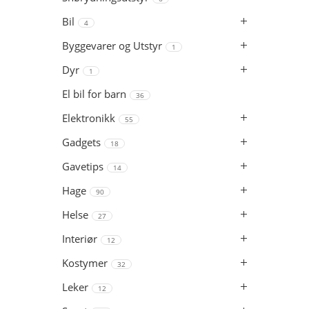
Bil
4
Byggevarer og Utstyr
1
Dyr
1
El bil for barn
36
Elektronikk
55
Gadgets
18
Gavetips
14
Hage
90
Helse
27
Interiør
12
Kostymer
32
Leker
12