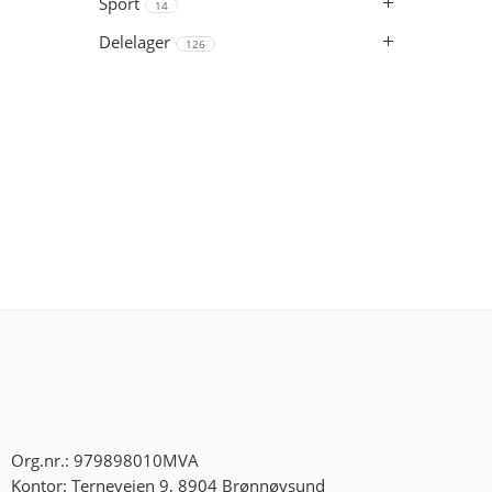
Sport
14
Delelager
126
Org.nr.: 979898010MVA
Kontor: Terneveien 9, 8904 Brønnøysund