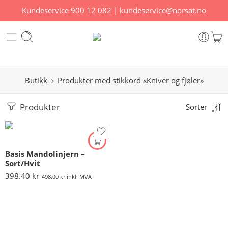
Kundeservice
900 12 082
|
kundeservice@norsat.no
Butikk
Produkter med stikkord «Kniver og fjøler»
Produkter
Sorter
Basis Mandolinjern –
Sort/Hvit
398.40
kr
498.00
kr
inkl. MVA