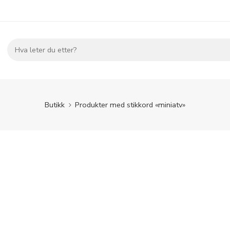
Butikk
Produkter med stikkord «miniatv»
LEGG I HANDLEKURV
r (atv50cc) Easy
0
kr
498.00
kr
inkl. MVA