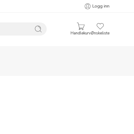
Logg inn
Handlekurv
Ønskeliste
Sorter
...