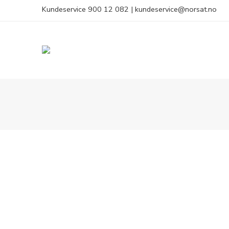
Kundeservice
900 12 082
|
kundeservice@norsat.no
Drasno
Produkter
start
398.4
Fjøskamera
20