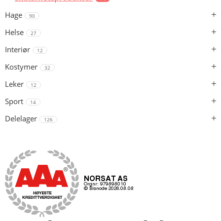
Hage
90
Helse
27
Interiør
12
Kostymer
32
Leker
12
Sport
14
Delelager
126