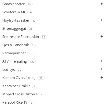
Garasjeporter
15
Scootere & MC
95
Høytrykksvasker
32
Strømaggregat
24
Snøfresere Feiemaskin
20
Fjøs & Landbruk
3
Varmepumper
11
ATV Firehjuling
130
Led-Lys
25
Kamera Overvåkning
10
Kontainer-Brakke
1
Moped Cross Dirtbike
11
Parabol Riks-TV
3