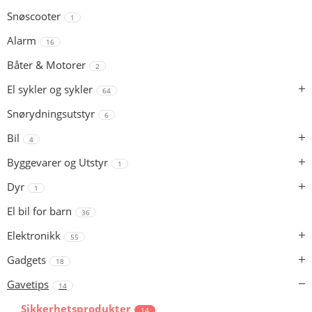
Snøscooter
1
Alarm
16
Båter & Motorer
2
El sykler og sykler
64
Snørydningsutstyr
6
Bil
4
Byggevarer og Utstyr
1
Dyr
1
El bil for barn
36
Elektronikk
55
Gadgets
18
Gavetips
14
Sikkerhetsprodukter
14