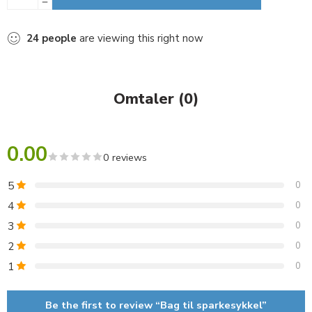
24
people
are viewing this right now
Omtaler (0)
0.00
0 reviews
5
0
4
0
3
0
2
0
1
0
Be the first to review “Bag til sparkesykkel”