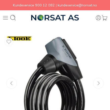
Kundeservice
900 12 082
|
kundeservice@norsat.no