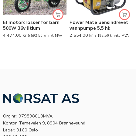
El motorcrosser for barn
Power Mate bensindrevet
500W 36v litium
vannpumpe 5,5 hk
4 474.00
kr
2 554.00
kr
5 592.50
kr
inkl. MVA
3 192.50
kr
inkl. MVA
Org.nr.: 979898010MVA
Kontor: Terneveien 9, 8904 Brønnøysund
Lager: 0160 Oslo