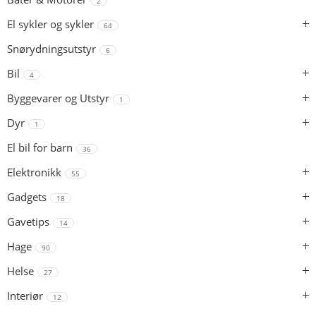
2
El sykler og sykler
64
Snørydningsutstyr
6
Bil
4
Byggevarer og Utstyr
1
Dyr
1
El bil for barn
36
Elektronikk
55
Gadgets
18
Gavetips
14
Hage
90
Helse
27
Interiør
12