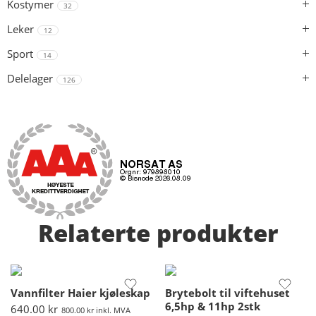
Kostymer
32
Leker
12
Sport
14
Delelager
126
Relaterte produkter
Vannfilter Haier kjøleskap
Brytebolt til viftehuset
6,5hp & 11hp 2stk
640.00
kr
800.00
kr
inkl. MVA