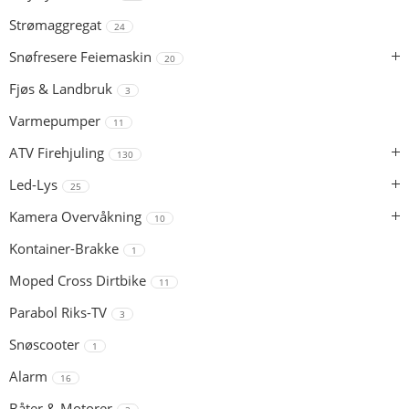
Strømaggregat
24
Snøfresere Feiemaskin
20
Fjøs & Landbruk
3
Varmepumper
11
ATV Firehjuling
130
Led-Lys
25
Kamera Overvåkning
10
Kontainer-Brakke
1
Moped Cross Dirtbike
11
Parabol Riks-TV
3
Snøscooter
1
Alarm
16
Båter & Motorer