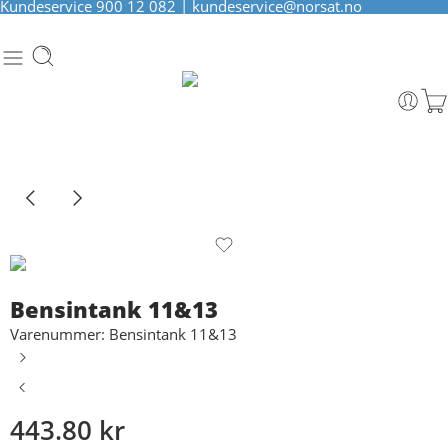
Kundeservice
900 12 082
|
kundeservice@norsat.no
Bensintank 11&13
Varenummer: Bensintank 11&13
443.80
kr