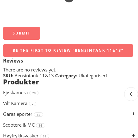
BE THE FIRST TO REVIEW “BENSINTANK 11&13”
Reviews
There are no reviews yet.
SKU:
Bensintank 11&13
Category:
Ukategorisert
Produkter
Fjøskamera
20
Vilt Kamera
7
Garasjeporter
15
Scootere & MC
95
Høytrykksvasker
32