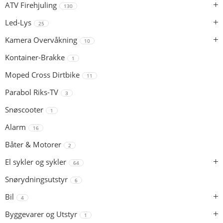
ATV Firehjuling
130
Led-Lys
25
Kamera Overvåkning
10
Kontainer-Brakke
1
Moped Cross Dirtbike
11
Parabol Riks-TV
3
Snøscooter
1
Alarm
16
Båter & Motorer
2
El sykler og sykler
64
Snørydningsutstyr
6
Bil
4
Byggevarer og Utstyr
1