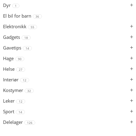
Dyr
1
El bil for barn
36
Elektronikk
55
Gadgets
18
Gavetips
14
Hage
90
Helse
27
Interiør
12
Kostymer
32
Leker
12
Sport
14
Delelager
126