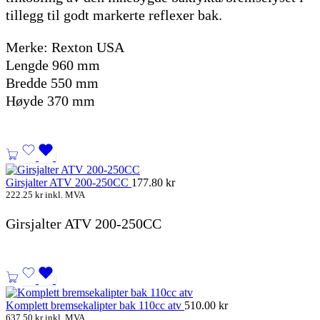
tillegg til godt markerte reflexer bak.
Merke: Rexton USA
Lengde 960 mm
Bredde 550 mm
Høyde 370 mm
Girsjalter ATV 200-250CC
177.80
kr
222.25
kr
inkl. MVA
Girsjalter ATV 200-250CC
Komplett bremsekalipter bak 110cc atv
510.00
kr
637.50
kr
inkl. MVA