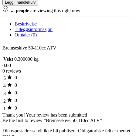
Legg i handlekurv
110cc
ATV
...
people
are viewing this right now
quantity
Beskrivelse
Tilleggsinformasjon
Omtaler (0)
Bremseskive 50-110cc ATV
Vekt
0.300000 kg
0.00
0 reviews
0
5
0
4
0
3
0
2
0
1
Thank you!
Your review has been submitted
Be the first to review “Bremseskive 50-110cc ATV”
Din e-postadresse vil ikke bli publisert.
Obligatoriske felt er merket