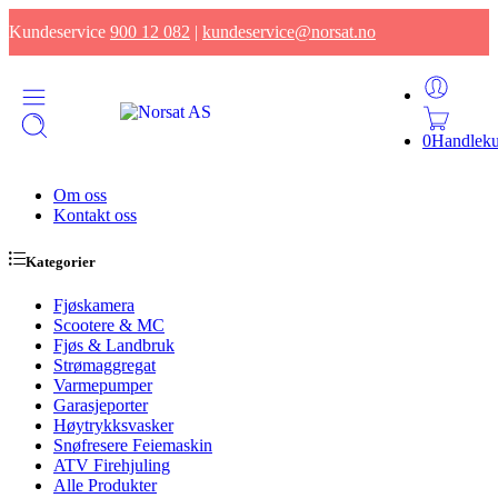
Kundeservice
900 12 082
|
kundeservice@norsat.no
0
Handleku
Om oss
Kontakt oss
Kategorier
Fjøskamera
Scootere & MC
Fjøs & Landbruk
Strømaggregat
Varmepumper
Garasjeporter
Høytrykksvasker
Snøfresere Feiemaskin
ATV Firehjuling
Alle Produkter