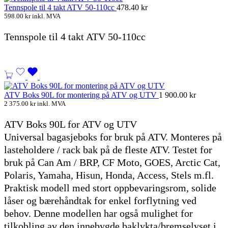
Tennspole til 4 takt ATV 50-110cc
478.40
kr
598.00
kr
inkl. MVA
Tennspole til 4 takt ATV 50-110cc
ATV Boks 90L for montering på ATV og UTV
1 900.00
kr
2 375.00
kr
inkl. MVA
ATV Boks 90L for ATV og UTV
Universal bagasjeboks for bruk på ATV. Monteres på
lasteholdere / rack bak på de fleste ATV. Testet for
bruk på Can Am / BRP, CF Moto, GOES, Arctic Cat,
Polaris, Yamaha, Hisun, Honda, Access, Stels m.fl.
Praktisk modell med stort oppbevaringsrom, solide
låser og bærehåndtak for enkel forflytning ved
behov. Denne modellen har også mulighet for
tilkobling av den innebygde baklykta/bremselyset i