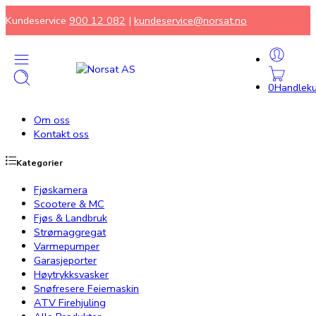
Kundeservice
900 12 082
|
kundeservice@norsat.no
0
Handleku
Om oss
Kontakt oss
Kategorier
Fjøskamera
Scootere & MC
Fjøs & Landbruk
Strømaggregat
Varmepumper
Garasjeporter
Høytrykksvasker
Snøfresere Feiemaskin
ATV Firehjuling