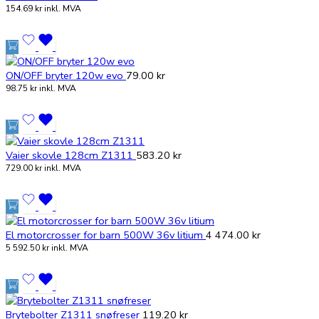
154.69
kr
inkl. MVA
ON/OFF bryter 120w evo
79.00
kr
98.75
kr
inkl. MVA
Vaier skovle 128cm Z1311
583.20
kr
729.00
kr
inkl. MVA
El motorcrosser for barn 500W 36v litium
4 474.00
kr
5 592.50
kr
inkl. MVA
Brytebolter Z1311 snøfreser
119.20
kr