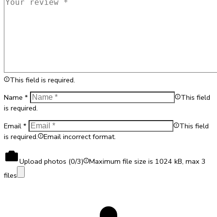
This field is required.
Name
*
This field
is required.
Email
*
This field
is required.
Email incorrect format.
Upload photos (
0
/3)
Maximum file size is 1024 kB, max 3
files