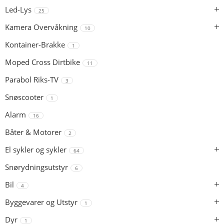
Led-Lys
25
Kamera Overvåkning
10
Kontainer-Brakke
1
Moped Cross Dirtbike
11
Parabol Riks-TV
3
Snøscooter
1
Alarm
16
Båter & Motorer
2
El sykler og sykler
64
Snørydningsutstyr
6
Bil
4
Byggevarer og Utstyr
1
Dyr
1