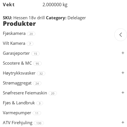
Vekt
2.000000 kg
SKU:
Hessen 18v drill
Category:
Delelager
Produkter
Fjøskamera
20
Vilt Kamera
7
Garasjeporter
15
Scootere & MC
95
Høytrykksvasker
32
Strømaggregat
24
Snøfresere Feiemaskin
20
Fjøs & Landbruk
3
Varmepumper
11
ATV Firehjuling
130