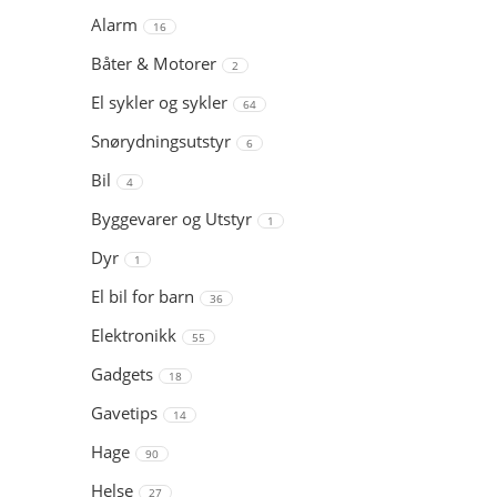
Alarm
16
Båter & Motorer
2
El sykler og sykler
64
Snørydningsutstyr
6
Bil
4
Byggevarer og Utstyr
1
Dyr
1
El bil for barn
36
Elektronikk
55
Gadgets
18
Gavetips
14
Hage
90
Helse
27