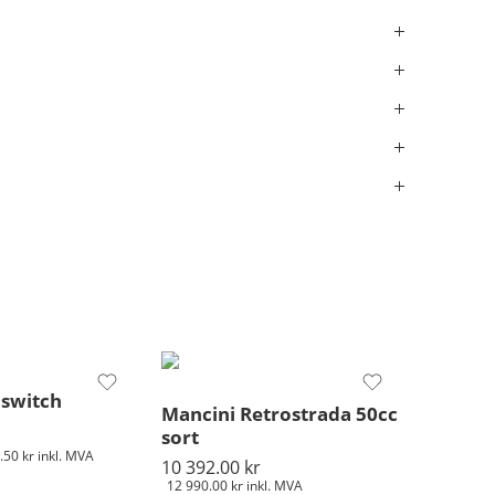
 switch
Mancini Retrostrada 50cc
sort
.50
kr
inkl. MVA
10 392.00
kr
12 990.00
kr
inkl. MVA