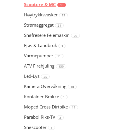
Scootere & MC
95
Høytrykksvasker
32
Strømaggregat
24
Snøfresere Feiemaskin
20
Fjøs & Landbruk
3
Varmepumper
11
ATV Firehjuling
130
Led-Lys
25
Kamera Overvåkning
10
Kontainer-Brakke
1
Moped Cross Dirtbike
11
Parabol Riks-TV
3
Snøscooter
1