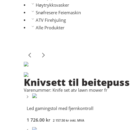
Høytrykksvasker
Snøfresere Feiemaskin
ATV Firehjuling
Alle Produkter
Knivsett til beitepus
Varenummer: Knife set atv lawn mower fr
Led gamingstol med fjernkontroll
1 726.00
kr
2 157.50
kr
inkl. MVA