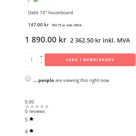
Dekk 10" hoverboard
147.00
kr
183.75
kr
inkl. MVA
1 890.00
kr
2 362.50
kr
inkl. MVA
LEGG I HANDLEKURV
...
people
are viewing this right now
0.00
0 reviews
5
4