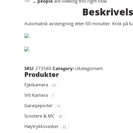
...
people
are viewing this right now
Beskrivel
Automatisk avstengning etter 60 minutter. Krok på ka
SKU:
273580
Category:
Ukategorisert
Produkter
Fjøskamera
20
Vilt Kamera
7
Garasjeporter
15
Scootere & MC
95
Høytrykksvasker
32