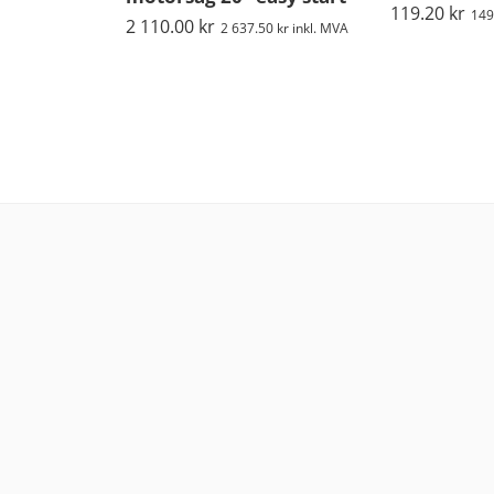
119.20
kr
149
2 110.00
kr
2 637.50
kr
inkl. MVA