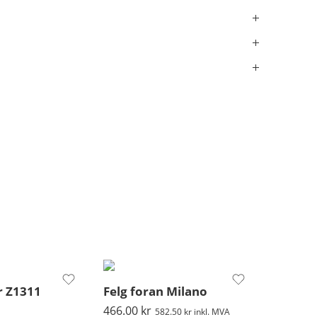
r Z1311
Felg foran Milano
466.00
kr
582.50
kr
inkl. MVA