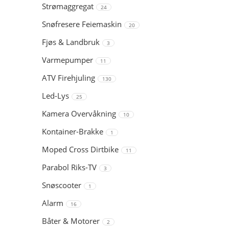
Strømaggregat
24
Snøfresere Feiemaskin
20
Fjøs & Landbruk
3
Varmepumper
11
ATV Firehjuling
130
Led-Lys
25
Kamera Overvåkning
10
Kontainer-Brakke
1
Moped Cross Dirtbike
11
Parabol Riks-TV
3
Snøscooter
1
Alarm
16
Båter & Motorer
2