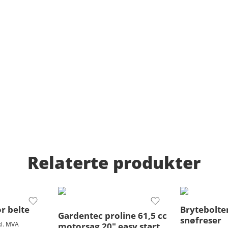
Relaterte produkter
r belte
Brytebolte
Gardentec proline 61,5 cc
snøfreser
kl. MVA
motorsag 20″ easy start