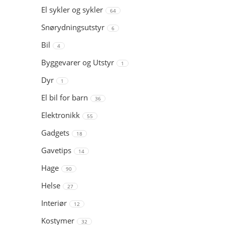
El sykler og sykler
64
Snørydningsutstyr
6
Bil
4
Byggevarer og Utstyr
1
Dyr
1
El bil for barn
36
Elektronikk
55
Gadgets
18
Gavetips
14
Hage
90
Helse
27
Interiør
12
Kostymer
32