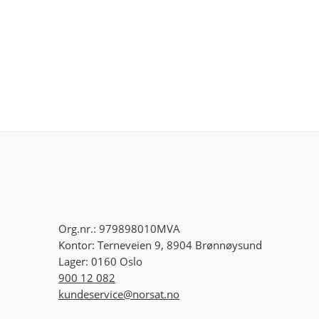
Org.nr.: 979898010MVA
Kontor: Terneveien 9, 8904 Brønnøysund
Lager: 0160 Oslo
900 12 082
kundeservice@norsat.no