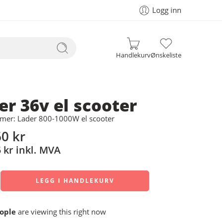
Logg inn
Handlekurv
Ønskeliste
er 36v el scooter
er: Lader 800-1000W el scooter
60
kr
5
kr
inkl. MVA
LEGG I HANDLEKURV
ople
are viewing this right now