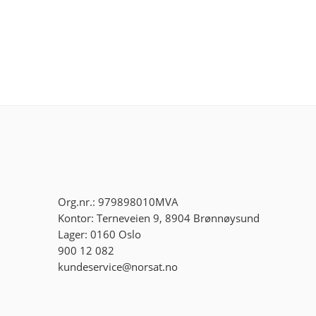
Org.nr.: 979898010MVA
Kontor: Terneveien 9, 8904 Brønnøysund
Lager: 0160 Oslo
900 12 082
kundeservice@norsat.no