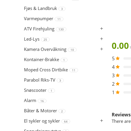
Fjøs & Landbruk
3
Varmepumper
11
ATV Firehjuling
130
Led-Lys
25
0.00
Kamera Overvåkning
10
5
Kontainer-Brakke
1
4
Moped Cross Dirtbike
11
3
Parabol Riks-TV
3
2
Snøscooter
1
1
Alarm
16
Båter & Motorer
2
Reviews
El sykler og sykler
There are
64