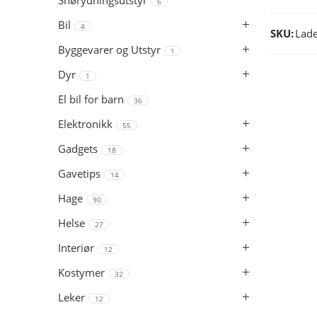
Snørydningsutstyr
6
Bil
4
SKU:
Lade
Byggevarer og Utstyr
1
Dyr
1
El bil for barn
36
Elektronikk
55
Gadgets
18
Gavetips
14
Hage
90
Helse
27
Interiør
12
Kostymer
32
Leker
12