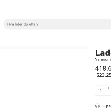
Lad
Varenumm
418.
523.2
...
pe