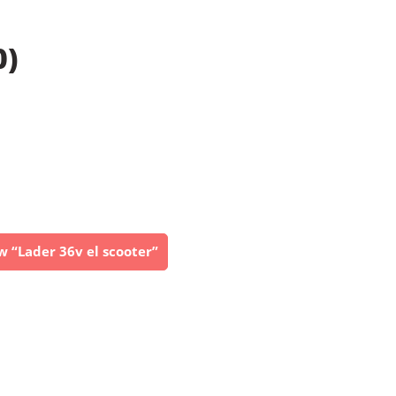
0)
ew “Lader 36v el scooter”