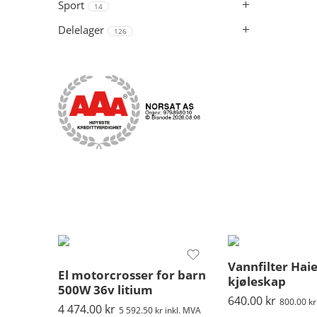
Sport
14
Delelager
126
Vannfilter Hai
El motorcrosser for barn
kjøleskap
500W 36v litium
640.00
kr
800.00
kr
4 474.00
kr
5 592.50
kr
inkl. MVA