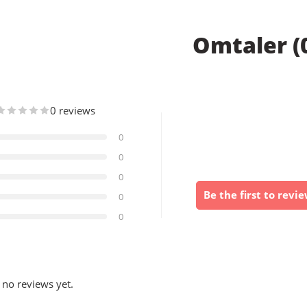
Omtaler (
0 reviews
0
0
0
Be the first to revi
0
0
 no reviews yet.