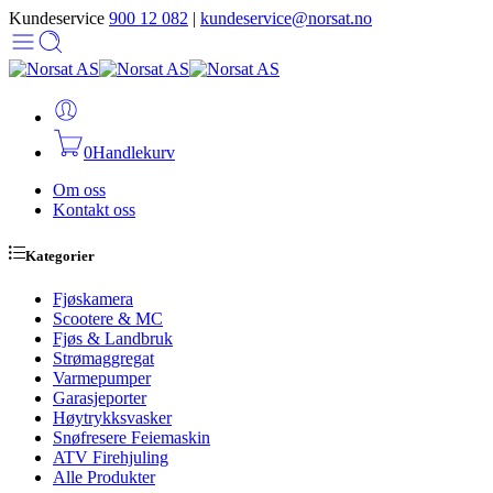
Kundeservice
900 12 082
|
kundeservice@norsat.no
0
Handlekurv
Om oss
Kontakt oss
Kategorier
Fjøskamera
Scootere & MC
Fjøs & Landbruk
Strømaggregat
Varmepumper
Garasjeporter
Høytrykksvasker
Snøfresere Feiemaskin
ATV Firehjuling
Alle Produkter