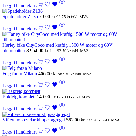
Legg i handlekurv
Spadeholder Z136
79.00
kr
98.75
kr
inkl. MVA
Legg i handlekurv
Harley bike CityCoco med kraftig 1500 W motor og 60V
litiumbatteri
8 954.00
kr
11 192.50
kr
inkl. MVA
Legg i handlekurv
Felg foran Milano
466.00
kr
582.50
kr
inkl. MVA
Legg i handlekurv
Bakfelg komplett
140.00
kr
175.00
kr
inkl. MVA
Legg i handlekurv
Viftereim kevelar klippeaggregat
582.00
kr
727.50
kr
inkl. MVA
Legg i handlekurv