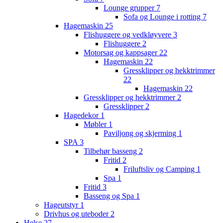
Lounge grupper
7
Sofa og Lounge i rotting
7
Hagemaskin
25
Flishuggere og vedkløyvere
3
Flishuggere
2
Motorsag og kappsager
22
Hagemaskin
22
Gressklipper og hekktrimmer
22
Hagemaskin
22
Gressklipper og hekktrimmer
2
Gressklipper
2
Hagedekor
1
Møbler
1
Paviljong og skjerming
1
SPA
3
Tilbehør basseng
2
Fritid
2
Friluftsliv og Camping
1
Spa
1
Fritid
3
Basseng og Spa
1
Hageutstyr
1
Drivhus og uteboder
2
Helse
27