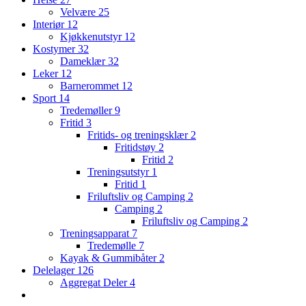
Velvære
25
Interiør
12
Kjøkkenutstyr
12
Kostymer
32
Dameklær
32
Leker
12
Barnerommet
12
Sport
14
Tredemøller
9
Fritid
3
Fritids- og treningsklær
2
Fritidstøy
2
Fritid
2
Treningsutstyr
1
Fritid
1
Friluftsliv og Camping
2
Camping
2
Friluftsliv og Camping
2
Treningsapparat
7
Tredemølle
7
Kayak & Gummibåter
2
Delelager
126
Aggregat Deler
4