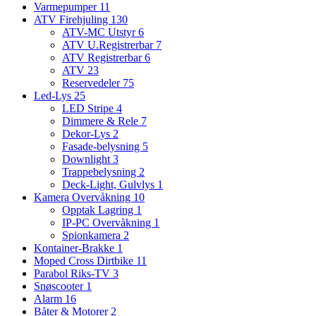
Varmepumper
11
ATV Firehjuling
130
ATV-MC Utstyr
6
ATV U.Registrerbar
7
ATV Registrerbar
6
ATV
23
Reservedeler
75
Led-Lys
25
LED Stripe
4
Dimmere & Rele
7
Dekor-Lys
2
Fasade-belysning
5
Downlight
3
Trappebelysning
2
Deck-Light, Gulvlys
1
Kamera Overvåkning
10
Opptak Lagring
1
IP-PC Overvåkning
1
Spionkamera
2
Kontainer-Brakke
1
Moped Cross Dirtbike
11
Parabol Riks-TV
3
Snøscooter
1
Alarm
16
Båter & Motorer
2