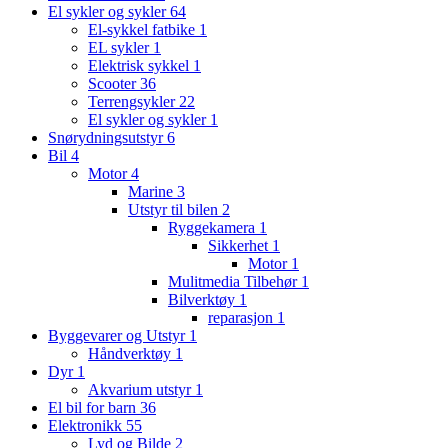
El sykler og sykler
64
El-sykkel fatbike
1
EL sykler
1
Elektrisk sykkel
1
Scooter
36
Terrengsykler
22
El sykler og sykler
1
Snørydningsutstyr
6
Bil
4
Motor
4
Marine
3
Utstyr til bilen
2
Ryggekamera
1
Sikkerhet
1
Motor
1
Mulitmedia Tilbehør
1
Bilverktøy
1
reparasjon
1
Byggevarer og Utstyr
1
Håndverktøy
1
Dyr
1
Akvarium utstyr
1
El bil for barn
36
Elektronikk
55
Lyd og Bilde
2