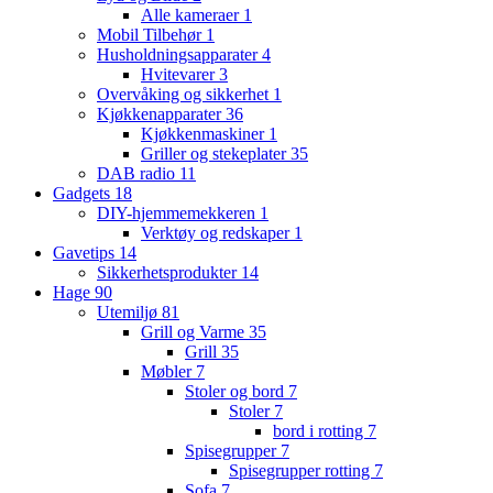
Alle kameraer
1
Mobil Tilbehør
1
Husholdningsapparater
4
Hvitevarer
3
Overvåking og sikkerhet
1
Kjøkkenapparater
36
Kjøkkenmaskiner
1
Griller og stekeplater
35
DAB radio
11
Gadgets
18
DIY-hjemmemekkeren
1
Verktøy og redskaper
1
Gavetips
14
Sikkerhetsprodukter
14
Hage
90
Utemiljø
81
Grill og Varme
35
Grill
35
Møbler
7
Stoler og bord
7
Stoler
7
bord i rotting
7
Spisegrupper
7
Spisegrupper rotting
7
Sofa
7