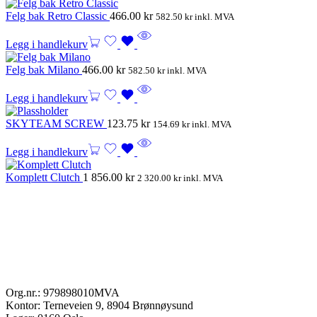
Felg bak Retro Classic
466.00
kr
582.50
kr
inkl. MVA
Legg i handlekurv
Felg bak Milano
466.00
kr
582.50
kr
inkl. MVA
Legg i handlekurv
SKYTEAM SCREW
123.75
kr
154.69
kr
inkl. MVA
Legg i handlekurv
Komplett Clutch
1 856.00
kr
2 320.00
kr
inkl. MVA
Org.nr.: 979898010MVA
Kontor: Terneveien 9, 8904 Brønnøysund