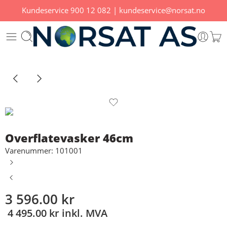
Kundeservice
900 12 082
|
kundeservice@norsat.no
Overflatevasker 46cm
Varenummer: 101001
3 596.00
kr
4 495.00
kr
inkl. MVA