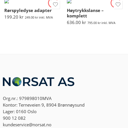
Rørspyledyse adapter
Høytrykkslanse –
komplett
199.20
kr
249.00
kr
inkl. MVA
636.00
kr
795.00
kr
inkl. MVA
Org.nr.: 979898010MVA
Kontor: Terneveien 9, 8904 Brønnøysund
Lager: 0160 Oslo
900 12 082
kundeservice@norsat.no