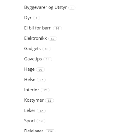
Byggevarer og Utstyr
1
Dyr
1
El bil for barn
36
Elektronikk
55
Gadgets
18
Gavetips
14
Hage
90
Helse
27
Interiør
12
Kostymer
32
Leker
12
Sport
14
Delelager
126