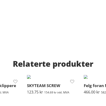
Relaterte produkter
klippere
SKYTEAM SCREW
Felg foran
123.75
kr
466.00
kr
kl. MVA
154.69
kr
inkl. MVA
582