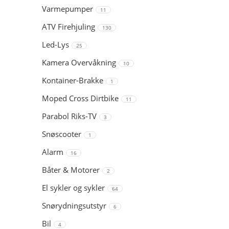
Varmepumper
11
ATV Firehjuling
130
Led-Lys
25
Kamera Overvåkning
10
Kontainer-Brakke
1
Moped Cross Dirtbike
11
Parabol Riks-TV
3
Snøscooter
1
Alarm
16
Båter & Motorer
2
El sykler og sykler
64
Snørydningsutstyr
6
Bil
4