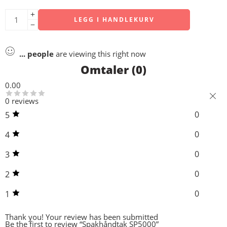
LEGG I HANDLEKURV
...
people
are viewing this right now
Omtaler (0)
0.00
0 reviews
0
5
0
4
0
3
0
2
0
1
Thank you!
Your review has been submitted
Be the first to review “Spakhåndtak SP5000”