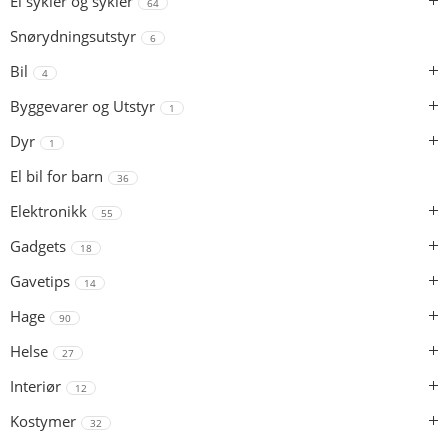
El sykler og sykler
64
Snørydningsutstyr
6
Bil
4
Byggevarer og Utstyr
1
Dyr
1
El bil for barn
36
Elektronikk
55
Gadgets
18
Gavetips
14
Hage
90
Helse
27
Interiør
12
Kostymer
32