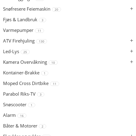
Snøfresere Feiemaskin
20
Fjøs & Landbruk
3
Varmepumper
11
ATV Firehjuling
130
Led-Lys
25
Kamera Overvåkning
10
Kontainer-Brakke
1
Moped Cross Dirtbike
11
Parabol Riks-TV
3
Snøscooter
1
Alarm
16
Båter & Motorer
2