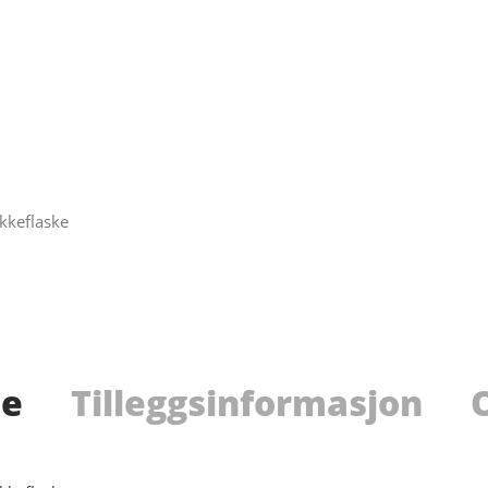
ikkeflaske
se
Tilleggsinformasjon