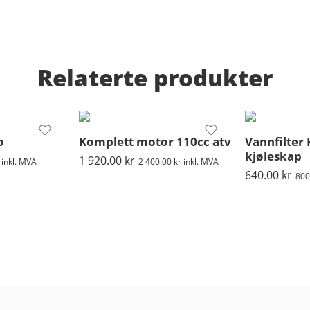
Relaterte produkter
o
Komplett motor 110cc atv
Vannfilter 
kjøleskap
1 920.00
kr
inkl. MVA
2 400.00
kr
inkl. MVA
640.00
kr
800