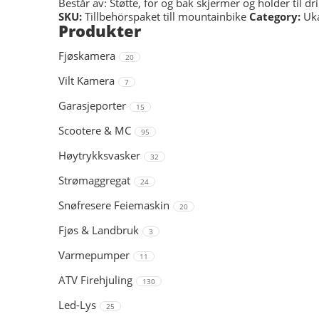
Består av: Støtte, for og bak skjermer og holder til dr
SKU:
Tillbehörspaket till mountainbike
Category:
Uka
Produkter
Fjøskamera
20
Vilt Kamera
7
Garasjeporter
15
Scootere & MC
95
Høytrykksvasker
32
Strømaggregat
24
Snøfresere Feiemaskin
20
Fjøs & Landbruk
3
Varmepumper
11
ATV Firehjuling
130
Led-Lys
25