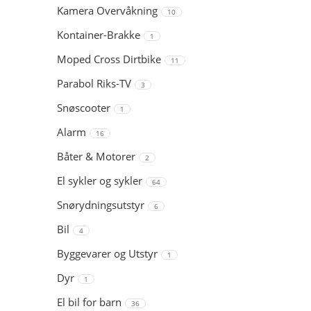
Kamera Overvåkning
10
Kontainer-Brakke
1
Moped Cross Dirtbike
11
Parabol Riks-TV
3
Snøscooter
1
Alarm
16
Båter & Motorer
2
El sykler og sykler
64
Snørydningsutstyr
6
Bil
4
Byggevarer og Utstyr
1
Dyr
1
El bil for barn
36