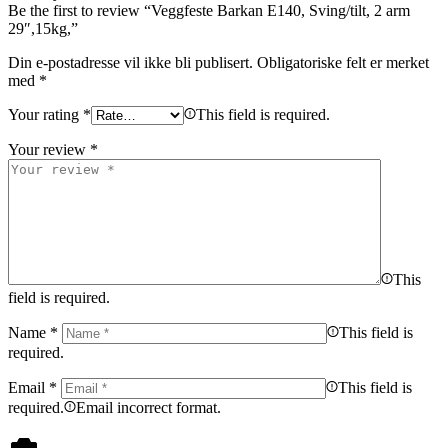
Be the first to review “Veggfeste Barkan E140, Sving/tilt, 2 arm
29″,15kg,”
Din e-postadresse vil ikke bli publisert.
Obligatoriske felt er merket
med
*
Your rating
*
This field is required.
Your review
*
This
field is required.
Name
*
This field is
required.
Email
*
This field is
required.
Email incorrect format.