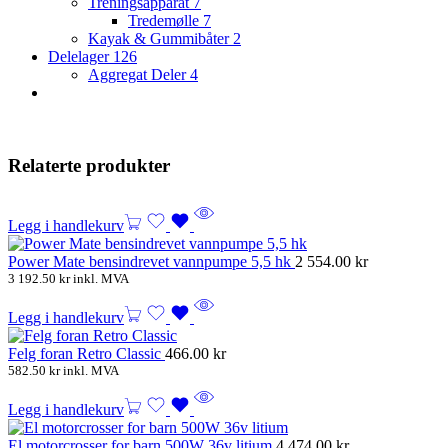
Treningsapparat
7
Tredemølle
7
Kayak & Gummibåter
2
Delelager
126
Aggregat Deler
4
Relaterte produkter
Legg i handlekurv
Power Mate bensindrevet vannpumpe 5,5 hk
2 554.00
kr
3 192.50
kr
inkl. MVA
Legg i handlekurv
Felg foran Retro Classic
466.00
kr
582.50
kr
inkl. MVA
Legg i handlekurv
El motorcrosser for barn 500W 36v litium
4 474.00
kr