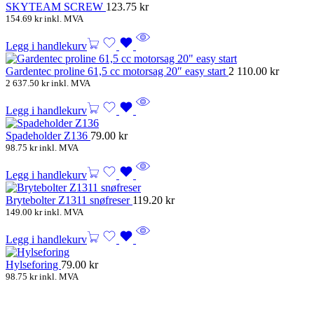
SKYTEAM SCREW
123.75
kr
154.69
kr
inkl. MVA
Legg i handlekurv
Gardentec proline 61,5 cc motorsag 20″ easy start
2 110.00
kr
2 637.50
kr
inkl. MVA
Legg i handlekurv
Spadeholder Z136
79.00
kr
98.75
kr
inkl. MVA
Legg i handlekurv
Brytebolter Z1311 snøfreser
119.20
kr
149.00
kr
inkl. MVA
Legg i handlekurv
Hylseforing
79.00
kr
98.75
kr
inkl. MVA