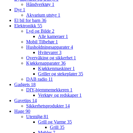
Håndverktøy
1
Dyr
1
Akvarium utstyr
1
El bil for barn
36
Elektronikk
55
Lyd og Bilde
2
Alle kameraer
1
Mobil Tilbehør
1
Husholdningsapparater
4
Hvitevarer
3
Overvåking og sikkerhet
1
Kjøkkenapparater
36
Kjøkkenmaskiner
1
Griller og stekeplater
35
DAB radio
11
Gadgets
18
DIY-hjemmemekkeren
1
Verktøy og redskaper
1
Gavetips
14
Sikkerhetsprodukter
14
Hage
90
Utemiljø
81
Grill og Varme
35
Grill
35
Møbler
7