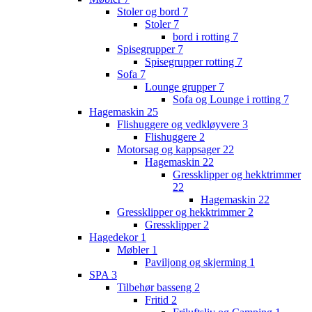
Stoler og bord
7
Stoler
7
bord i rotting
7
Spisegrupper
7
Spisegrupper rotting
7
Sofa
7
Lounge grupper
7
Sofa og Lounge i rotting
7
Hagemaskin
25
Flishuggere og vedkløyvere
3
Flishuggere
2
Motorsag og kappsager
22
Hagemaskin
22
Gressklipper og hekktrimmer
22
Hagemaskin
22
Gressklipper og hekktrimmer
2
Gressklipper
2
Hagedekor
1
Møbler
1
Paviljong og skjerming
1
SPA
3
Tilbehør basseng
2
Fritid
2