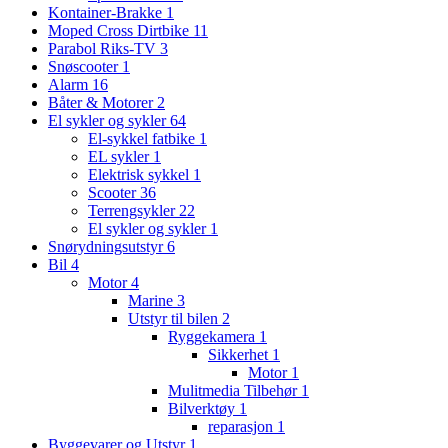
Kontainer-Brakke
1
Moped Cross Dirtbike
11
Parabol Riks-TV
3
Snøscooter
1
Alarm
16
Båter & Motorer
2
El sykler og sykler
64
El-sykkel fatbike
1
EL sykler
1
Elektrisk sykkel
1
Scooter
36
Terrengsykler
22
El sykler og sykler
1
Snørydningsutstyr
6
Bil
4
Motor
4
Marine
3
Utstyr til bilen
2
Ryggekamera
1
Sikkerhet
1
Motor
1
Mulitmedia Tilbehør
1
Bilverktøy
1
reparasjon
1
Byggevarer og Utstyr
1