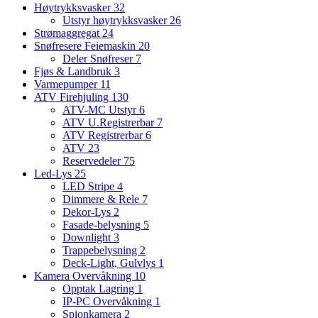
Høytrykksvasker
32
Utstyr høytrykksvasker
26
Strømaggregat
24
Snøfresere Feiemaskin
20
Deler Snøfreser
7
Fjøs & Landbruk
3
Varmepumper
11
ATV Firehjuling
130
ATV-MC Utstyr
6
ATV U.Registrerbar
7
ATV Registrerbar
6
ATV
23
Reservedeler
75
Led-Lys
25
LED Stripe
4
Dimmere & Rele
7
Dekor-Lys
2
Fasade-belysning
5
Downlight
3
Trappebelysning
2
Deck-Light, Gulvlys
1
Kamera Overvåkning
10
Opptak Lagring
1
IP-PC Overvåkning
1
Spionkamera
2