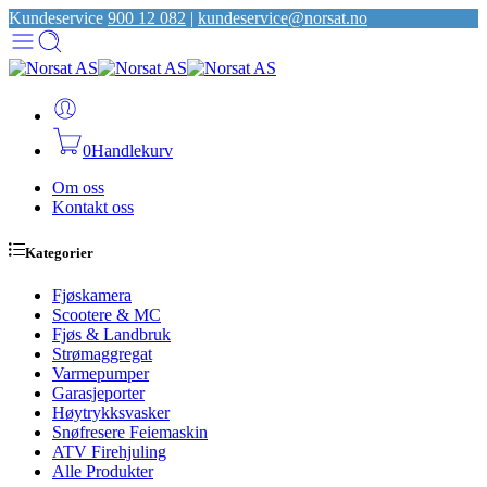
Kundeservice
900 12 082
|
kundeservice@norsat.no
0
Handlekurv
Om oss
Kontakt oss
Kategorier
Fjøskamera
Scootere & MC
Fjøs & Landbruk
Strømaggregat
Varmepumper
Garasjeporter
Høytrykksvasker
Snøfresere Feiemaskin
ATV Firehjuling
Alle Produkter