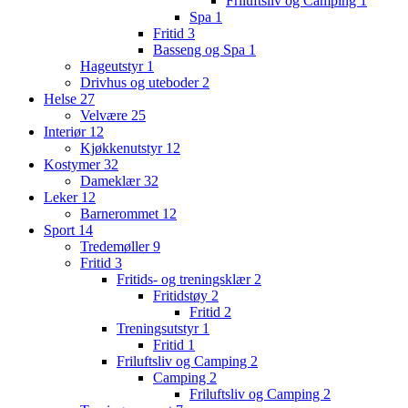
Friluftsliv og Camping
1
Spa
1
Fritid
3
Basseng og Spa
1
Hageutstyr
1
Drivhus og uteboder
2
Helse
27
Velvære
25
Interiør
12
Kjøkkenutstyr
12
Kostymer
32
Dameklær
32
Leker
12
Barnerommet
12
Sport
14
Tredemøller
9
Fritid
3
Fritids- og treningsklær
2
Fritidstøy
2
Fritid
2
Treningsutstyr
1
Fritid
1
Friluftsliv og Camping
2
Camping
2
Friluftsliv og Camping
2