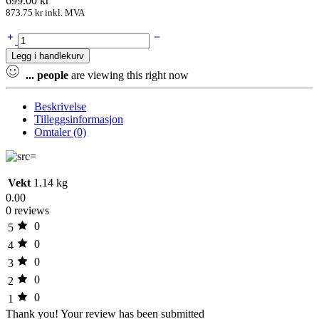
699.00
kr
873.75
kr
inkl. MVA
Veggfeste
Barkan
Legg i handlekurv
E140,
Sving/tilt,
...
people
are viewing this right now
2
arm
Beskrivelse
29",15kg,
Tilleggsinformasjon
quantity
Omtaler (0)
Vekt
1.14 kg
0.00
0 reviews
0
5
0
4
0
3
0
2
0
1
Thank you!
Your review has been submitted